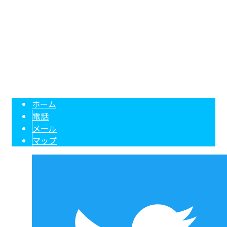
Googleマップで確認する
リフォーム工事も新築工事も東京都板橋区の『オマタ建設株式会社』へ｜
現場スタッフ求人中
Copyright © オマタ建設株式会社. All rights reserved.
ホーム
電話
メール
マップ